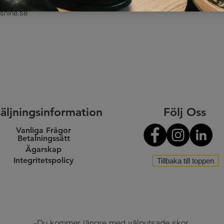
ågra frågor kring denna integritetspolicyn, vänligen kontakta oss på
yshine.se
äljningsinformation
Följ Oss
Vanliga Frågor
Betalningssätt
Ägarskap
Integritetspolicy
Tillbaka till toppen
-Du kommer längre med välputsade skor.