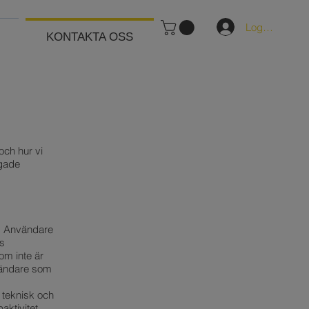
Logga in
KONTAKTA OSS
och hur vi
dgade
ad Användare
es
om inte är
nvändare som
 teknisk och
ktivitet