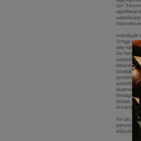
och ”klickm
identifiera
webbläsare,
Internetleve
Individuellt 
rimliga anst
eller känsli
De Personup
postadress 
betalningsm
betaltjänst
och/eller en
postadress 
skannade ID-
företagsreg
laddas upp t
Användare ti
För att undv
personuppgif
erbjuder) s