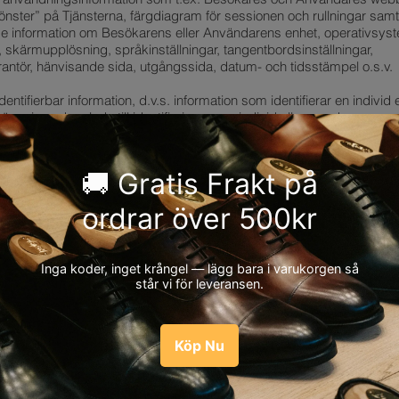
önster” på Tjänsterna, färgdiagram för sessionen och rullningar samt
nde information om Besökarens eller Användarens enhet, operativsys
 skärmupplösning, språkinställningar, tangentbordsinställningar,
rantör, hänvisande sida, utgångssida, datum- och tidsstämpel o.s.v.
identifierbar information, d.v.s. information som identifierar en individ
rängningar kan leda till identifiering av en individ eller som kan vara a
g natur (”Personuppgifter”).
pgifter som vi samlar in består huvudsakligen av kontaktinformation 
eller telefonnummer), faktureringsinformation (namn, fysisk fakturer
etod och transaktionsinformation) som endast samlas in från anvä
er, information om en webb- eller användningssession (IP-adress, geo
hetens unika identifierare), information om anslutna tredjepartskonton 
eller användarnamn för ett anslutet PayPal-, Google- eller Facebook-
dokument som vi har tillhandahållits (t.ex. ID-kort, körkort, pass eller
istreringsdokument), korrespondenser (inklusive de som görs genom
ill våra Tjänster) samt alla övriga Personuppgifter som Besökare och
llhandahåller oss genom sin åtkomst till och/eller användning av Tjä
ika missförstånd betraktar och behandlar vi alla Uppgifter som inte ä
ter kopplade till Personuppgifter (t.ex. för att förbättra de Tjänster 
om Personuppgifter så länge sådan koppling finns.