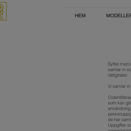
HEM
MODELLE
Syftet med d
samlar in o
rättigheter.
Vi samlar i
Oidentifiera
som kan göra
användning 
personuppgif
de har samla
Uppgifter s
aggregerad 