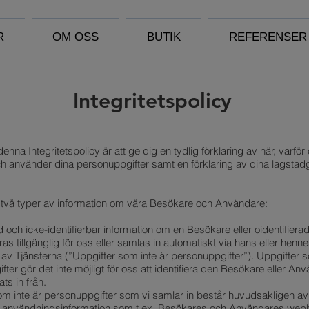
R
OM OSS
BUTIK
REFERENSER
Integritetspolicy
enna Integritetspolicy är att ge dig en tydlig förklaring av när, varför 
ch använder dina personuppgifter samt en förklaring av dina lagsta
n två typer av information om våra Besökare och Användare:
d och icke-identifierbar information om en Besökare eller oidentifier
s tillgänglig för oss eller samlas in automatiskt via hans eller henn
av Tjänsterna (”Uppgifter som inte är personuppgifter”). Uppgifter s
ter gör det inte möjligt för oss att identifiera den Besökare eller A
ts in från.
om inte är personuppgifter som vi samlar in består huvudsakligen av
användningsinformation som t.ex. Besökares och Användares webba