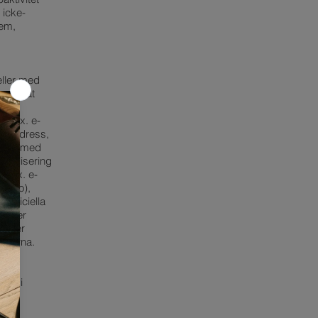
 icke-
tem,
 eller med
v privat
(t.ex. e-
ingsadress,
ndare med
lokalisering
(t.ex. e-
konto),
 officiella
 eller
/eller
nsterna.
r
som vi