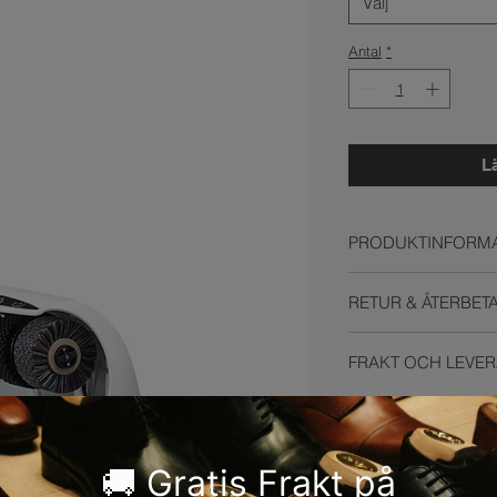
Välj
Antal
*
L
PRODUKTINFORMA
Dimensioner
RETUR & ÅTERBET
60 cm
höjd
HUR GÖR JAG EN R
Skokrämsbeh
FRAKT OCH LEVE
0,75 l
Borstar
FRAKTINFORMATIO
Du har självklart rätt 
2 pol
Vi använder oss utav 
inom ramen för öppet
Ø 13 
bästa möjliga frakt til
paket. Fyll i din retu
Vikt
beroende på vilken t
och använd dig av kod
14 kg 
den ska någonstans.