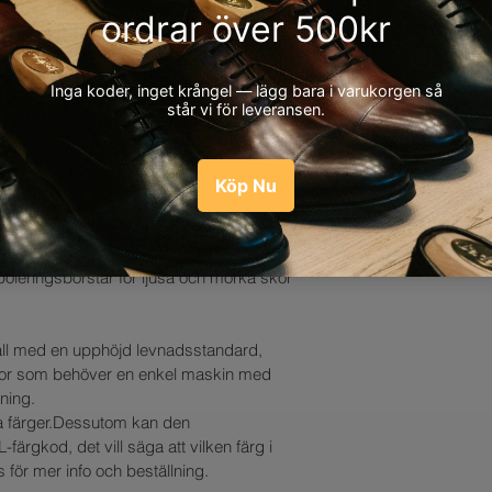
anledningen till din r
Strömförsörj
LEVERANSTID PÅ 1
påsen/paketet de ko
230 vo
går det givetvis bra 
1200
Alla ordrar som lagts
helst) tillsammans med
Tryckknapp
samma dag. Leverans
påsen och klistra på 
Fotse
men normalt sett så 
fri returfrakt. Lämn
redan nästkommand
Glöm ej ditt kvitto f
finns även fullständig
til, funktionalitet och kompakthet.
Skulle din order inte
väga. När vi har mott
a inredningsstilar och idéer.
av fel kontaktar vi di
returbekräftelse via m
in fina form och passar perfekt inne på 
köp.
planen.
oleringsborstar för ljusa och mörka skor 
ÅTERBETALNINGSP
AVISERING VIA MAI
ll med en upphöjd levnadsstandard, 
Beroende på vilket b
När din order har ski
ontor som behöver en enkel maskin med 
din vara så återbetala
leveransmail med ko
sning.
eller reklamation.
för att söka efter di
a färger.Dessutom kan den 
att hämta ut din bes
ärgkod, det vill säga att vilken färg i 
till servicestället.
BETALADE DU MED 
s för mer info och beställning.
till servicestället s