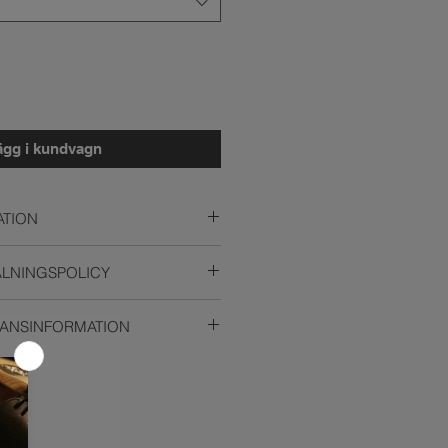
ägg i kundvagn
TION
ALNINGSPOLICY
 x 38 cm x 32 cm bredd x djup x 
ETUR?
ållare
RANSINFORMATION
 med kulventil
N
att skicka tillbaka din vara till oss 
eringsborstar 1 rengöringsborste 
olika leverantörer för att försäkra 
 köp, 14 dagar från uthämtat 
x 7 cm diameter x bredd
l just dig. därför varierar priser 
rsedel som följer med i ditt paket 
yp av produkt du beställt och vart 
 1-9 för att visa oss 
netto, 16 kg brutto