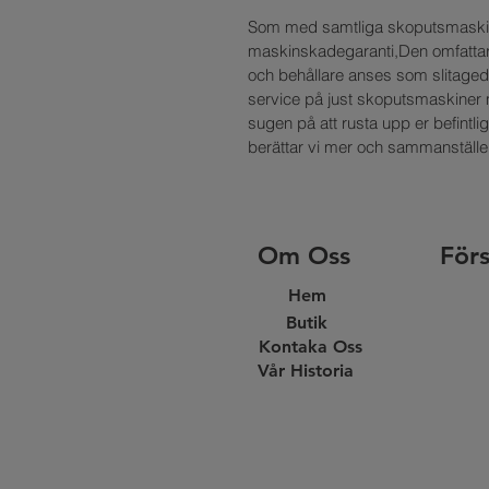
Som med samtliga skoputsmaskin
maskinskadegaranti,Den omfattar 
och behållare anses som slitagede
service på just skoputsmaskiner me
sugen på att rusta upp er befintl
berättar vi mer och sammanställer 
Om Oss
Förs
Hem
Butik
Kontaka Oss
Vår Historia