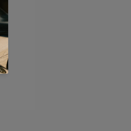
etur. Lägg tillbaka varorna i 
ning
-3 DAGAR
m med (om den inte är brukbar 
lt (110 volt valfritt), 130 watt, 
med vilken slitstark påse som 
 rpm
 vardagar innan kl 14:00 skickas 
 din i fyllda retursedel. Förslut 
tiden är ca 1-3 arbetsdagar, 
din förbetalda kundretur för att få 
nsor med timer 
ska din order vara levererad 
a in påsen hos närmsta postombud. 
e vardag.
rån postombudet. På retursedeln 
a instruktioner om hur du går till 
 kunna skickas i tid t.ex. på grund 
agit din retur får du en 
g och du har då rätt att häva ditt 
ail.
OLICY
L OCH SMS
etalsätt du använde när du köpte 
ckats från oss får du ett 
r vi dig på olika sätt vid retur 
llinummer. Detta kan du använda 
tt paket på PostNord.se och även 
tällning med när den väl ankommit 
 Samma dag som paketet ankommit 
DIREKTBETALNING ELLER 
kickas ett SMS från Postnord med 