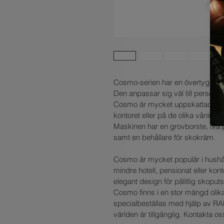
Cosmo-serien har en övertygande s
Den anpassar sig väl till personlig
Cosmo är mycket uppskattad för s
kontoret eller på de olika vånings
Maskinen har en grovborste, två p
samt en behållare för skokräm.
Cosmo är mycket populär i hushå
mindre hotell, pensionat eller k
elegant design för pålitlig skoput
Cosmo finns i en stor mängd olik
specialbeställas med hjälp av RAL-f
världen är tillgänglig. Kontakta os