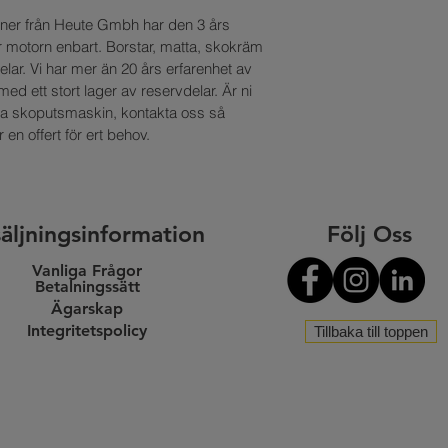
BETALKORT?
information om att dit
er från Heute Gmbh har den 3 års 
servicestället. OBS! 
Efter vi mottagit din 
motorn enbart. Borstar, matta, skokräm 
vid uthämtning av pa
med returbekräftelse
lar. Vi har mer än 20 års erfarenhet av 
betalkort eller med d
d ett stort lager av reservdelar. Är ni 
in på samma konto s
iga skoputsmaskin, kontakta oss så 
VAR EXAKT ÄR MITT
till 3-5
en offert för ert behov.
bankdagar efter vi mo
Spåra din beställning
beställning befinner 
som du fick i leveran
äljningsinformation
Följ Oss
BETALADE DU MED 
samband med att du 
Vanliga Frågor
Efter vi mottagit din 
Betalningssätt
med returbekräftelse
HUR VET JAG NÄR M
Ägarskap
MITT SERVICESTÄL
Integritetspolicy
Tillbaka till toppen
När du handlat med f
returnera kommer var
har betalat fakturan
Du får ett sms till m
Har du returnerat de
beställning som talar
uppdatera fakturan oc
samt ditt kollinummer
alltså inte betala ur